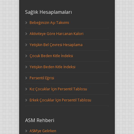
Sağlık Hesaplamaları
Bebeğinizin Aşı Takvimi
Aktiviteye Göre Harcanan Kalori
Yetişkin Bel Çevresi Hesaplama
Çocuk Beden Kitle İndeksi
Yetişkin Beden Kitle İndeksi
Persentil Eğrisi
Kız Çocuklar İçin Persentil Tablosu
Erkek Çocuklar İçin Persentil Tablosu
ASM Rehberi
ASM’ye Gelirken