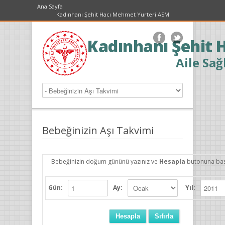
Ana Sayfa
Kadınhanı Şehit Hacı Mehmet Yurteri ASM
Kadınhanı Şehit 
Aile Sağ
Bebeğinizin Aşı Takvimi
Bebeğinizin doğum gününü yazınız ve
Hesapla
butonuna bas
Gün:
Ay:
Yıl: