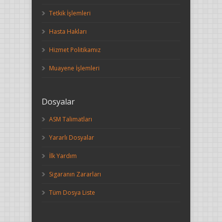
Tetkik İşlemleri
Hasta Hakları
Hizmet Politikamız
Muayene İşlemleri
Dosyalar
ASM Talimatları
Yararlı Dosyalar
İlk Yardım
Sigaranın Zararları
Tüm Dosya Liste