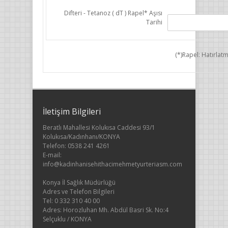
Difteri - Tetanoz ( dT ) Rapel* Aşısı
Tarihi
(*)Rapel: Hatırlatm
İletişim Bilgileri
Beratlı Mahallesi Kolukısa Caddesi 93/1
Kolukısa/Kadınhanı/KONYA
Telefon: 0538 241 4261
E-mail:
info@kadinhanisehithacimehmetyurteriasm.com
Konya İl Sağlık Müdürlüğü
Adres ve Telefon Bilgileri
Tel: 0 332 310 40 00
Adres: Horozluhan Mh. Abdül Basri Sk. No:4
Selçuklu / KONYA