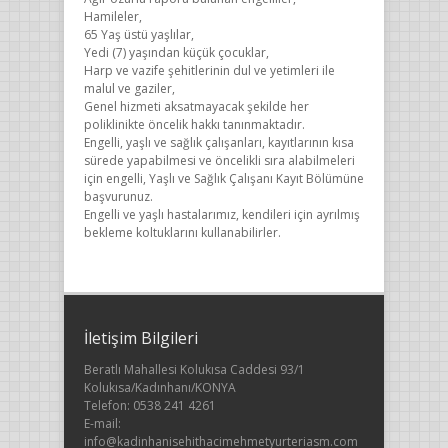
Hamileler,
65 Yaş üstü yaşlılar,
Yedi (7) yaşından küçük çocuklar,
Harp ve vazife şehitlerinin dul ve yetimleri ile
malul ve gaziler,
Genel hizmeti aksatmayacak şekilde her
poliklinikte öncelik hakkı tanınmaktadır.
Engelli, yaşlı ve sağlık çalışanları, kayıtlarının kısa
sürede yapabilmesi ve öncelikli sıra alabilmeleri
için engelli, Yaşlı ve Sağlık Çalışanı Kayıt Bölümüne
başvurunuz.
Engelli ve yaşlı hastalarımız, kendileri için ayrılmış
bekleme koltuklarını kullanabilirler.
İletişim Bilgileri
Beratlı Mahallesi Kolukısa Caddesi 93/1
Kolukısa/Kadınhanı/KONYA
Telefon: 0538 241 4261
E-mail:
info@kadinhanisehithacimehmetyurteriasm.com