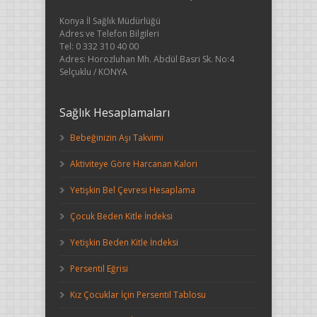
Konya İl Sağlık Müdürlüğü
Adres ve Telefon Bilgileri
Tel: 0 332 310 40 00
Adres: Horozluhan Mh. Abdül Basri Sk. No:4
Selçuklu / KONYA
Sağlık Hesaplamaları
Bebeğinizin Aşı Takvimi
Aktiviteye Göre Harcanan Kalori
Yetişkin Bel Çevresi Hesaplama
Çocuk Beden Kitle İndeksi
Yetişkin Beden Kitle İndeksi
Persentil Eğrisi
Kız Çocuklar İçin Persentil Tablosu