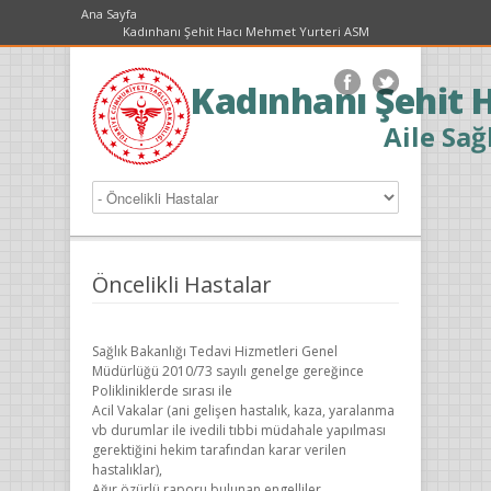
Ana Sayfa
Kadınhanı Şehit Hacı Mehmet Yurteri ASM
Kadınhanı Şehit 
Aile Sağ
Öncelikli Hastalar
Sağlık Bakanlığı Tedavi Hizmetleri Genel
Müdürlüğü 2010/73 sayılı genelge gereğince
Polikliniklerde sırası ile
Acil Vakalar (ani gelişen hastalık, kaza, yaralanma
vb durumlar ile ivedili tıbbi müdahale yapılması
gerektiğini hekim tarafından karar verilen
hastalıklar),
Ağır özürlü raporu bulunan engelliler,