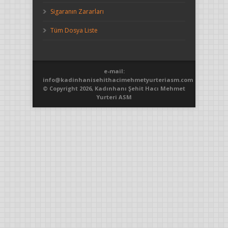
Sigaranın Zararları
Tüm Dosya Liste
e-mail:
info@kadinhanisehithacimehmetyurteriasm.com
© Copyright 2026, Kadınhanı Şehit Hacı Mehmet
Yurteri ASM