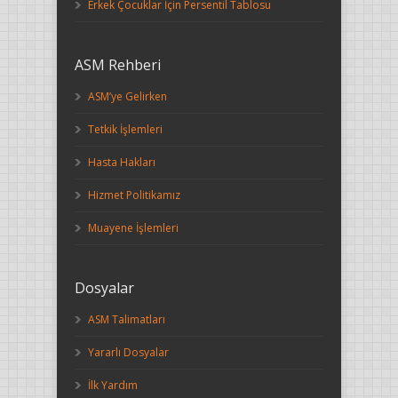
Erkek Çocuklar İçin Persentil Tablosu
ASM Rehberi
ASM’ye Gelirken
Tetkik İşlemleri
Hasta Hakları
Hizmet Politikamız
Muayene İşlemleri
Dosyalar
ASM Talimatları
Yararlı Dosyalar
İlk Yardım