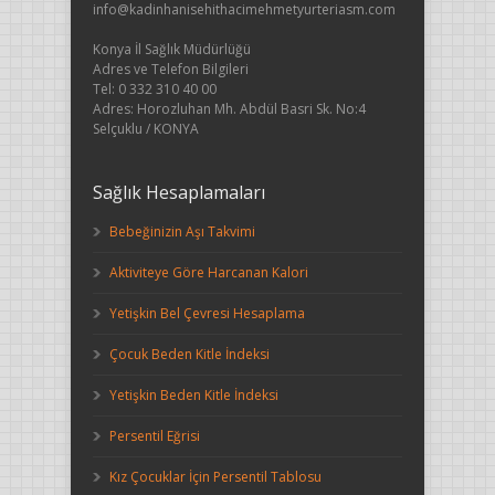
info@kadinhanisehithacimehmetyurteriasm.com
Konya İl Sağlık Müdürlüğü
Adres ve Telefon Bilgileri
Tel: 0 332 310 40 00
Adres: Horozluhan Mh. Abdül Basri Sk. No:4
Selçuklu / KONYA
Sağlık Hesaplamaları
Bebeğinizin Aşı Takvimi
Aktiviteye Göre Harcanan Kalori
Yetişkin Bel Çevresi Hesaplama
Çocuk Beden Kitle İndeksi
Yetişkin Beden Kitle İndeksi
Persentil Eğrisi
Kız Çocuklar İçin Persentil Tablosu