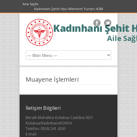
Ana Sayfa
Kadınhanı Şehit Hacı Mehmet Yurteri ASM
Kadınhanı Şehit 
Aile Sağ
Muayene İşlemleri
İletişim Bilgileri
Beratlı Mahallesi Kolukısa Caddesi 93/1
Kolukısa/Kadınhanı/KONYA
Telefon: 0538 241 4261
E-mail: