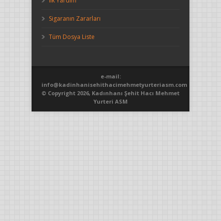
İlk Yardım
Sigaranın Zararları
Tüm Dosya Liste
e-mail:
info@kadinhanisehithacimehmetyurteriasm.com
© Copyright 2026, Kadınhanı Şehit Hacı Mehmet
Yurteri ASM