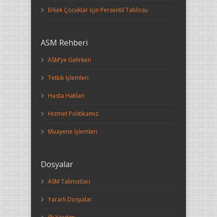
Erkek Çocuklar İçin Persentil Tablosu
ASM Rehberi
ASM’ye Gelirken
Tetkik İşlemleri
Hasta Hakları
Hizmet Politikamız
Muayene İşlemleri
Dosyalar
ASM Talimatları
Yararlı Dosyalar